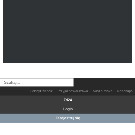
ZielonyDziennik
PrzyjaznaWarszawa
NaszaPolska
NaKanapa
Zd24
Login
Zarejestruj się