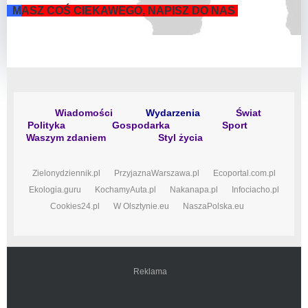
M
ASZ COŚ CIEKAWEGO, NAPISZ DO NAS
Wiadomości
Wydarzenia
Świat
Polityka
Gospodarka
Sport
Waszym zdaniem
Styl życia
Zielonydziennik.pl
PrzyjaznaWarszawa.pl
Ecoportal.com.pl
Ekologia.guru
KochamyAuta.pl
Nakanapa.pl
Infociacho.pl
Cookies24.pl
W Olsztynie.eu
NaszaPolska.eu
Reklama