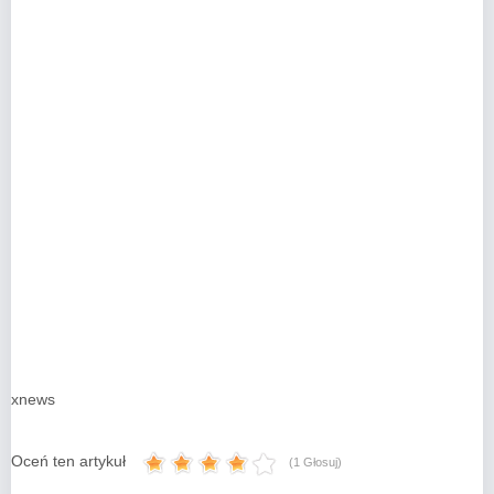
xnews
Oceń ten artykuł
(1 Głosuj)