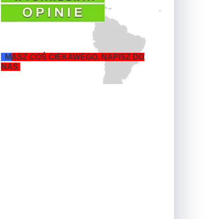
M
ASZ COŚ CIEKAWEGO, NAPISZ DO
NAS