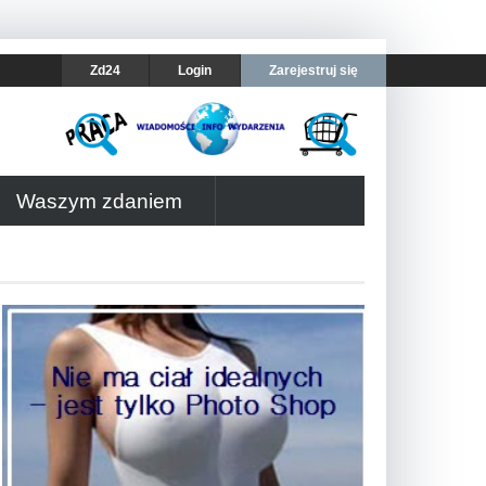
Zd24
Login
Zarejestruj się
Waszym zdaniem