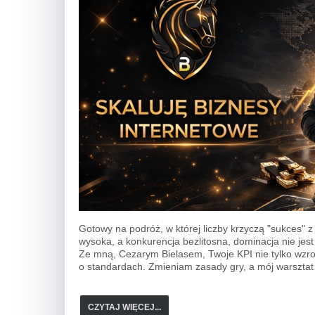
Gotowy na podróż, w której liczby krzyczą "sukces" 
wysoka, a konkurencja bezlitosna, dominacja nie jest
Ze mną, Cezarym Bielasem, Twoje KPI nie tylko wzro
o standardach. Zmieniam zasady gry, a mój warsztat 
CZYTAJ WIĘCEJ...