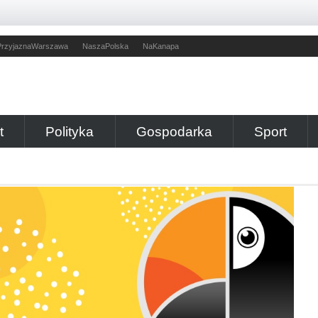
PrzyjaznaWarszawa
NaszaPolska
NaKanapa
t
Polityka
Gospodarka
Sport