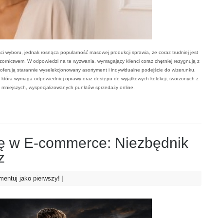
wyboru, jednak rosnąca popularność masowej produkcji sprawia, że coraz trudniej jest
wzornictwem
. W odpowiedzi na te wyzwania, wymagający klienci coraz chętniej rezygnują z
re oferują starannie wyselekcjonowany asortyment i indywidualne podejście do wizerunku
.
i, która wymaga odpowiedniej oprawy oraz dostępu do wyjątkowych kolekcji, tworzonych z
do mniejszych, wyspecjalizowanych punktów sprzedaży online
.
ę w E-commerce: Niezbędnik
z
entuj jako pierwszy!