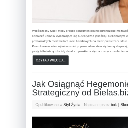
Współczesny rynek mody oferuje konsumentom nieograniczone możliwości 
odnaleźć ubrania wyróżniające się autentyczną jakością i niebanalnym 
powtarzalnych ofert wielkich sieci handlowych na rzecz przestrzeni, któ
Poszukiwanie własnej tożsamości poprzez ubiór stało się formą ekspresj
pasją i dbałością o każdy detal, co przekłada się na rosnące zaufanie 
CZYTAJ WIĘCEJ...
Jak Osiągnąć Hegemoni
Strategiczny od Bielas.bi
Opublikowano w
Styl Życia
Napisane przez
bok
Skom