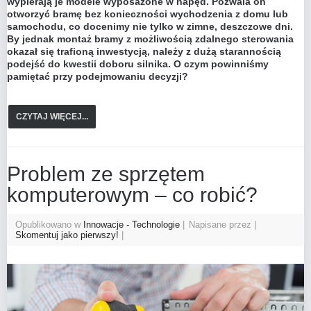
wypierają je modele wyposażone w napęd. Pozwala on
otworzyć bramę bez konieczności wychodzenia z domu lub
samochodu, co docenimy nie tylko w zimne, deszczowe dni.
By jednak montaż bramy z możliwością zdalnego sterowania
okazał się trafioną inwestycją, należy z dużą starannością
podejść do kwestii doboru silnika. O czym powinniśmy
pamiętać przy podejmowaniu decyzji?
CZYTAJ WIĘCEJ...
Problem ze sprzętem
komputerowym – co robić?
Opublikowano w
Innowacje - Technologie
Napisane przez
Skomentuj jako pierwszy!