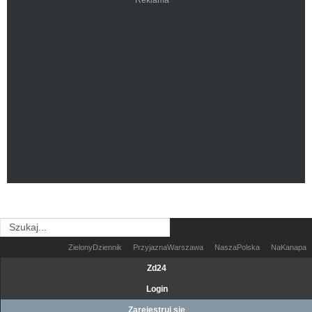
ZielonyDziennik
PrzyjaznaWarszawa
NaszaPolska
NaKanapa
Zd24
Login
Zarejestruj się