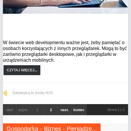
W świecie web developmentu ważne jest, żeby pamiętać o
osobach korzystających z innych przeglądarek. Mogą to być
zarówno przeglądarki desktopowe, jak i przeglądarki w
urządzeniach mobilnych.
CZYTAJ WIĘCEJ...
Subskrybuj to źródło RSS
start
poprz.
1
2
nast.
koniec
Strona 1 z 2
Gospodarka - Biznes - Pieniądze...