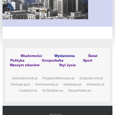
Wiadomości
Wydarzenia
Świat
Polityka
Gospodarka
Sport
Waszym zdaniem
Styl życia
Zielonydziennik.pl
PrzyjaznaWarszawa.pl
Ecoportal.com.pl
Ekologia.guru
KochamyAuta.pl
Nakanapa.pl
Infociacho.pl
Cookies24.pl
W Olsztynie.eu
NaszaPolska.eu
Reklama