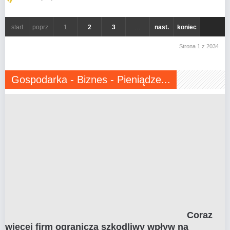
start
poprz.
1
2
3
…
nast.
koniec
Strona 1 z 2034
Gospodarka - Biznes - Pieniądze...
Coraz
więcej firm ogranicza szkodliwy wpływ na