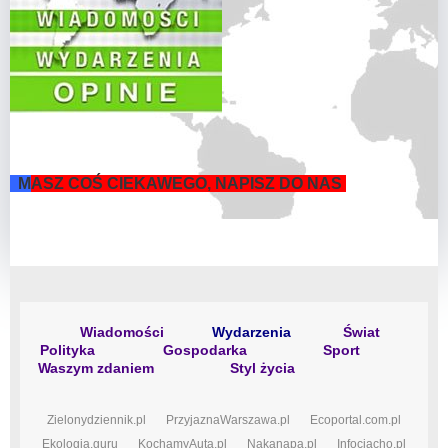
M
ASZ COŚ CIEKAWEGO, NAPISZ DO NAS
Wiadomości
Wydarzenia
Świat
Polityka
Gospodarka
Sport
Waszym zdaniem
Styl życia
Zielonydziennik.pl
PrzyjaznaWarszawa.pl
Ecoportal.com.pl
Ekologia.guru
KochamyAuta.pl
Nakanapa.pl
Infociacho.pl