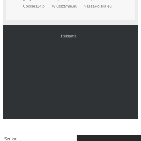
Cookies24.pl
W Olsztynie.eu
NaszaPolska.eu
Reklama