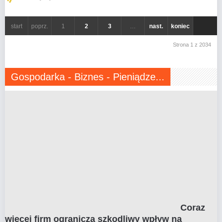
start
poprz.
1
2
3
…
nast.
koniec
Strona 1 z 2034
Gospodarka - Biznes - Pieniądze...
Coraz
więcej firm ogranicza szkodliwy wpływ na