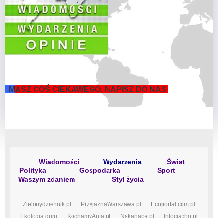
M
ASZ COŚ CIEKAWEGO, NAPISZ DO NAS
Wiadomości
Wydarzenia
Świat
Polityka
Gospodarka
Sport
Waszym zdaniem
Styl życia
Zielonydziennik.pl
PrzyjaznaWarszawa.pl
Ecoportal.com.pl
Ekologia.guru
KochamyAuta.pl
Nakanapa.pl
Infociacho.pl