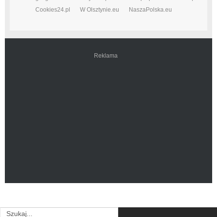
Cookies24.pl
W Olsztynie.eu
NaszaPolska.eu
Reklama