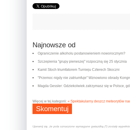
Najnowsze od
Ograniczenie alkoholu postanowieniem noworocznym?
Szczepienia "grupy pierwszej" rozpoczną się 25 stycznia
Kamil Stoch triumfatorem Turnieju Czterech Skoczni
"Przemoc nigdy nie zatriumfuje" Wznowiono obrady Kong
Magda Gessler: Gdziekolwiek zatrzymasz się w Polsce, gd
Więcej w tej kategorii:
« Spektakularny deszcz meteorytów na
Skomentuj
Upewnij się, że pola oznaczone wymagane gwiazdką (*) zostały wypełni