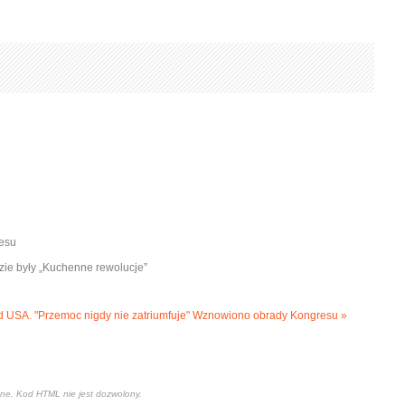
resu
zie były „Kuchenne rewolucje”
d USA.
"Przemoc nigdy nie zatriumfuje" Wznowiono obrady Kongresu »
one. Kod HTML nie jest dozwolony.