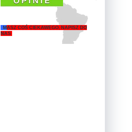
M
ASZ COŚ CIEKAWEGO, NAPISZ DO
NAS