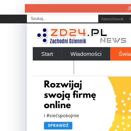
J
ZielonyDziennik
Start
Wiadomości
Świa
Styl życia