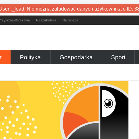
User::_load: Nie można załadować danych użytkownika o ID: 3
PrzyjaznaWarszawa
NaszaPolska
NaKanapa
t
Polityka
Gospodarka
Sport