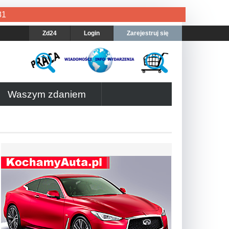
81
Zd24
Login
Zarejestruj się
Waszym zdaniem