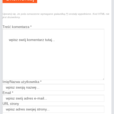
Upewnij się, że pola oznaczone wymagane gwiazdką (*) zostały wypełnione. Kod HTML nie
jest dozwolony.
Treść komentarza *
Imię/Nazwa użytkownika *
Email *
URL strony