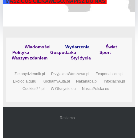
M
ASZ COŚ CIEKAWEGO, NAPISZ DO NAS
Wiadomości
Wydarzenia
Świat
Polityka
Gospodarka
Sport
Waszym zdaniem
Styl życia
Zielonydziennik.pl
PrzyjaznaWarszawa.pl
Ecoportal.com.pl
Ekologia.guru
KochamyAuta.pl
Nakanapa.pl
Infociacho.pl
Cookies24.pl
W Olsztynie.eu
NaszaPolska.eu
Reklama