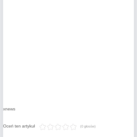
xnews
Oceń ten artykuł
(0 głosów)