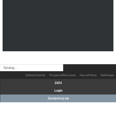
ZielonyDziennik
PrzyjaznaWarszawa
NaszaPolska
NaKanapa
Zd24
Login
Zarejestruj się