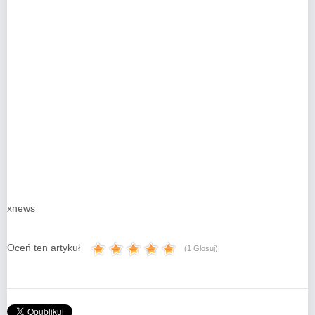
xnews
Oceń ten artykuł
(1 Głosuj)