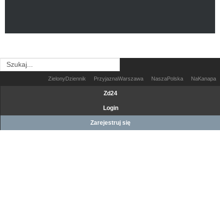
ZielonyDziennik
PrzyjaznaWarszawa
NaszaPolska
NaKanapa
Zd24
Login
Zarejestruj się