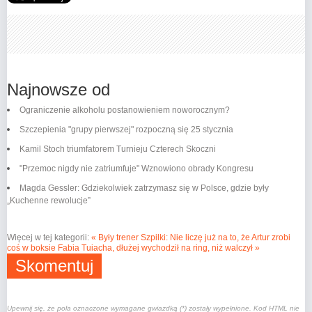
Najnowsze od
Ograniczenie alkoholu postanowieniem noworocznym?
Szczepienia "grupy pierwszej" rozpoczną się 25 stycznia
Kamil Stoch triumfatorem Turnieju Czterech Skoczni
"Przemoc nigdy nie zatriumfuje" Wznowiono obrady Kongresu
Magda Gessler: Gdziekolwiek zatrzymasz się w Polsce, gdzie były
„Kuchenne rewolucje”
Więcej w tej kategorii:
« Były trener Szpilki: Nie liczę już na to, że Artur zrobi
coś w boksie
Fabia Tuiacha, dłużej wychodził na ring, niż walczył »
Skomentuj
Upewnij się, że pola oznaczone wymagane gwiazdką (*) zostały wypełnione. Kod HTML nie