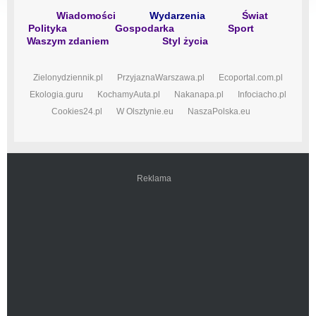
Wiadomości
Wydarzenia
Świat
Polityka
Gospodarka
Sport
Waszym zdaniem
Styl życia
Zielonydziennik.pl
PrzyjaznaWarszawa.pl
Ecoportal.com.pl
Ekologia.guru
KochamyAuta.pl
Nakanapa.pl
Infociacho.pl
Cookies24.pl
W Olsztynie.eu
NaszaPolska.eu
Reklama