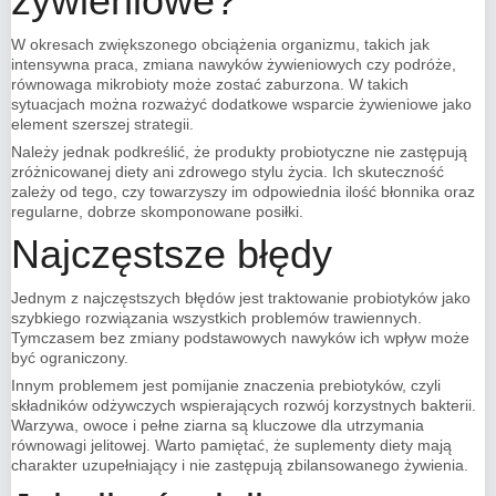
żywieniowe?
W okresach zwiększonego obciążenia organizmu, takich jak
intensywna praca, zmiana nawyków żywieniowych czy podróże,
równowaga mikrobioty może zostać zaburzona. W takich
sytuacjach można rozważyć dodatkowe wsparcie żywieniowe jako
element szerszej strategii.
Należy jednak podkreślić, że produkty probiotyczne nie zastępują
zróżnicowanej diety ani zdrowego stylu życia. Ich skuteczność
zależy od tego, czy towarzyszy im odpowiednia ilość błonnika oraz
regularne, dobrze skomponowane posiłki.
Najczęstsze błędy
Jednym z najczęstszych błędów jest traktowanie probiotyków jako
szybkiego rozwiązania wszystkich problemów trawiennych.
Tymczasem bez zmiany podstawowych nawyków ich wpływ może
być ograniczony.
Innym problemem jest pomijanie znaczenia prebiotyków, czyli
składników odżywczych wspierających rozwój korzystnych bakterii.
Warzywa, owoce i pełne ziarna są kluczowe dla utrzymania
równowagi jelitowej. Warto pamiętać, że suplementy diety mają
charakter uzupełniający i nie zastępują zbilansowanego żywienia.