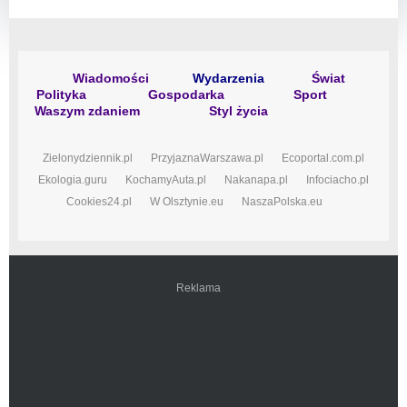
Wiadomości
Wydarzenia
Świat
Polityka
Gospodarka
Sport
Waszym zdaniem
Styl życia
Zielonydziennik.pl
PrzyjaznaWarszawa.pl
Ecoportal.com.pl
Ekologia.guru
KochamyAuta.pl
Nakanapa.pl
Infociacho.pl
Cookies24.pl
W Olsztynie.eu
NaszaPolska.eu
Reklama