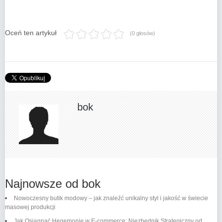
Oceń ten artykuł
(0 głosów)
bok
Najnowsze od bok
Nowoczesny butik modowy – jak znaleźć unikalny styl i jakość w świecie
masowej produkcji
Jak Osiągnąć Hegemonię w E-commerce: Niezbędnik Strategiczny od