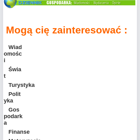
Mogą cię zainteresować :
Wiad
omośc
i
Świa
t
Turystyka
Polit
yka
Gos
podark
a
Finanse