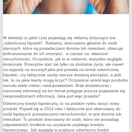
W telewizji co jakiś czas pojawiają się reklamy dotyczące tzw.
„odwróconej hipoteki”. Reklama, skierowana głównie do osób
starszych, które są posiadaczami domów lub mieszkań, obiecuje
dofinansowanie do ich emerytur, w zamian za własność
nieruchomości. Oczywiście, jak to w reklamie, wszystko wygląda
doskonale. Emerytów stać nie tylko na dostatnie życie, ale nawet
na wyjazdy na wczasyA jaka jest prawda na temat odwróconej
hipoteki, czy faktycznie osoby starsze dostaną pieniądze, a jeśli
tak, to na jakie kwoty mogą liczyć? Oczywiście wokół tego produktu
narosło wiele mitów i niedopowiedzeń. Brak dostatecznej i
rzeczowej informacji na ten temat potęguje jeszcze pojawianie się
niesprawdzonych informacji. Jaka jest więc prawda?
Odwrócony kredyt hipoteczny, to na polskim rynku dosyć nowy
produkt. Pojawił się w 2014 roku i faktycznie jest skierowany do
osób będących posiadaczami nieruchomości, to jest domów lub
mieszkań. To produkt skierowany do osób, które nie posiadają
odpowiednich środków na uzyskanie zwykłego kredytu
hipotecznego. Jak wygląda w praktyce odwrócony kredyt