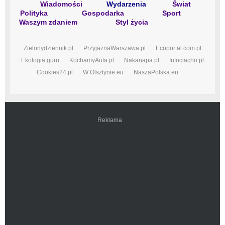
Wiadomości
Wydarzenia
Świat
Polityka
Gospodarka
Sport
Waszym zdaniem
Styl życia
Zielonydziennik.pl
PrzyjaznaWarszawa.pl
Ecoportal.com.pl
Ekologia.guru
KochamyAuta.pl
Nakanapa.pl
Infociacho.pl
Cookies24.pl
W Olsztynie.eu
NaszaPolska.eu
Reklama