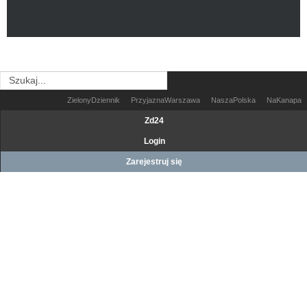
ZielonyDziennik
PrzyjaznaWarszawa
NaszaPolska
NaKanapa
Zd24
Login
Zarejestruj się