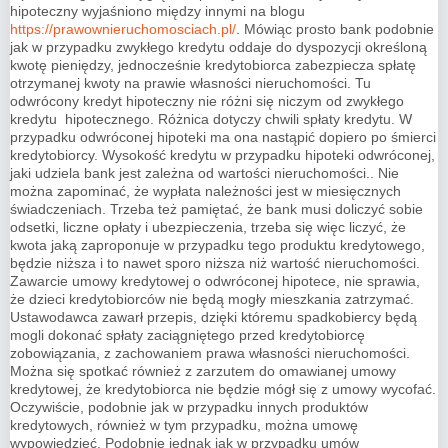
hipoteczny wyjaśniono między innymi na blogu
https://prawownieruchomosciach.pl/
. Mówiąc prosto bank podobnie
jak w przypadku zwykłego kredytu oddaje do dyspozycji określoną
kwotę pieniędzy, jednocześnie kredytobiorca zabezpiecza spłatę
otrzymanej kwoty na prawie własności nieruchomości. Tu
odwrócony kredyt hipoteczny nie różni się niczym od zwykłego
kredytu hipotecznego. Różnica dotyczy chwili spłaty kredytu. W
przypadku odwróconej hipoteki ma ona nastąpić dopiero po śmierci
kredytobiorcy. Wysokość kredytu w przypadku hipoteki odwróconej,
jaki udziela bank jest zależna od wartości nieruchomości.. Nie
można zapominać, że wypłata należności jest w miesięcznych
świadczeniach. Trzeba też pamiętać, że bank musi doliczyć sobie
odsetki, liczne opłaty i ubezpieczenia, trzeba się więc liczyć, że
kwota jaką zaproponuje w przypadku tego produktu kredytowego,
będzie niższa i to nawet sporo niższa niż wartość nieruchomości.
Zawarcie umowy kredytowej o odwróconej hipotece, nie sprawia,
że dzieci kredytobiorców nie będą mogły mieszkania zatrzymać.
Ustawodawca zawarł przepis, dzięki któremu spadkobiercy będą
mogli dokonać spłaty zaciągniętego przed kredytobiorcę
zobowiązania, z zachowaniem prawa własności nieruchomości.
Można się spotkać również z zarzutem do omawianej umowy
kredytowej, że kredytobiorca nie będzie mógł się z umowy wycofać.
Oczywiście, podobnie jak w przypadku innych produktów
kredytowych, również w tym przypadku, można umowę
wypowiedzieć. Podobnie jednak jak w przypadku umów