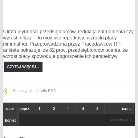
Utrata płynności przedsiębiorców, redukcja zatrudnienia czy
wzrost inflacji – to możliwe reperkusje wzrostu płacy
minimalnej. Przeprowadzona przez Pracodawców RP
ankieta pokazuje, że 82 proc. przedsiębiorców ocenia, że
wzrost płacy spowoduje pogorszenie ich perspektyw.
CZYTAJ WIĘCEJ...
Subskrybuj to źródło RSS
start
poprz.
1
2
3
4
5
…
nast.
koniec
Strona 3 z 287